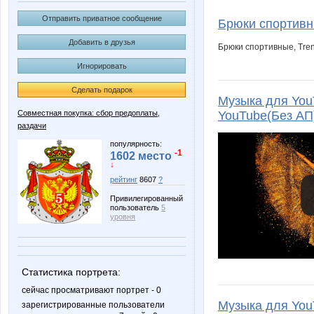
AnasVic
Ang
Отправить приватное сообщение
Брюки спортивн
Добавить в друзья
Брюки спортивные, Tre
Игнорировать
ElenkaSM
Extension
Сделать подарок
Музыка для You
Совместная покупка: сбор предоплаты,
YouTube(Без А
раздачи
Kartinka-Katerinka
Kathrin
популярность:
-1
1602 место
↓
рейтинг
8607
?
Lenuik
Lia85
Привилегированный
пользователь
5
уровня
Nata_0627
Natali*
Статистика портрета:
сейчас просматривают портрет - 0
Музыка для You
зарегистрированные пользователи