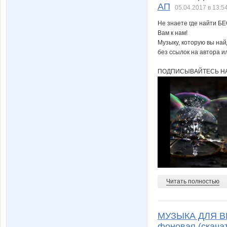
АП
05.04.2017 в 13:5
Не знаете где найти Б
Вам к нам!
Музыку, которую вы на
Алена Яшина
Алиса
без ссылок на автора и
ПОДПИСЫВАЙТЕСЬ НА
Фея Драже
Флёнуш
Ириска*
Иришка
Леди81
Леля60
Читать полностью
МУЗЫКА ДЛЯ ВИ
МамусяЛапуся
Мария Ма
фоновая (скача