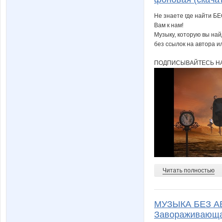
Не знаете где найти Б
Вам к нам!
Музыку, которую вы на
Ната-
Наталья Александров
без ссылок на автора и
ПОДПИСЫВАЙТЕСЬ НА
Ольга98
Орлица
Слонихха
Света н
Читать полностью
УУддааччаа
Жужжж
МУЗЫКА БЕЗ АВ
Завораживающая
Это я!!!!
Черничк