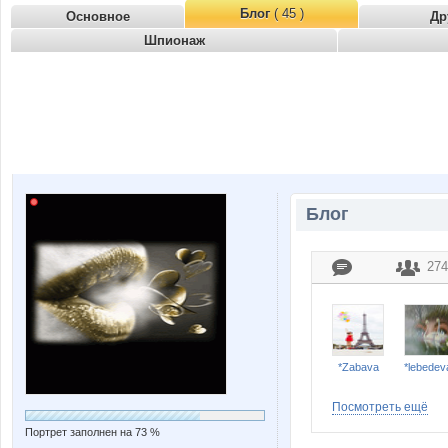
Блог
( 45 )
Основное
Др
Шпионаж
Блог
274
*Zabava
*lebedev
Посмотреть ещё
Портрет заполнен на 73 %