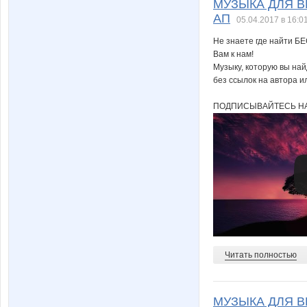
МУЗЫКА ДЛЯ ВИД
АП
05.04.2017 в 16:0
Не знаете где найти Б
Вам к нам!
sns75
sofia55
Музыку, которую вы на
без ссылок на автора и
ПОДПИСЫВАЙТЕСЬ НА
tatiana17
tigra710
vita26
vlada8
йёжка
комсо
Читать полностью
МУЗЫКА ДЛЯ ВИ
морковкИ
отличк